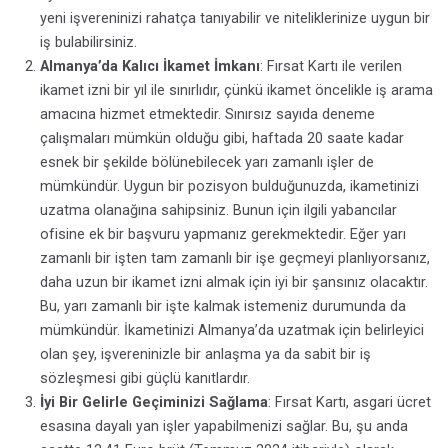
yeni işvereninizi rahatça tanıyabilir ve niteliklerinize uygun bir
iş bulabilirsiniz.
Almanya’da Kalıcı İkamet İmkanı
: Fırsat Kartı ile verilen
ikamet izni bir yıl ile sınırlıdır, çünkü ikamet öncelikle iş arama
amacına hizmet etmektedir. Sınırsız sayıda deneme
çalışmaları mümkün olduğu gibi, haftada 20 saate kadar
esnek bir şekilde bölünebilecek yarı zamanlı işler de
mümkündür. Uygun bir pozisyon bulduğunuzda, ikametinizi
uzatma olanağına sahipsiniz. Bunun için ilgili yabancılar
ofisine ek bir başvuru yapmanız gerekmektedir. Eğer yarı
zamanlı bir işten tam zamanlı bir işe geçmeyi planlıyorsanız,
daha uzun bir ikamet izni almak için iyi bir şansınız olacaktır.
Bu, yarı zamanlı bir işte kalmak istemeniz durumunda da
mümkündür. İkametinizi Almanya’da uzatmak için belirleyici
olan şey, işvereninizle bir anlaşma ya da sabit bir iş
sözleşmesi gibi güçlü kanıtlardır.
İyi Bir Gelirle Geçiminizi Sağlama
: Fırsat Kartı, asgari ücret
esasına dayalı yan işler yapabilmenizi sağlar. Bu, şu anda