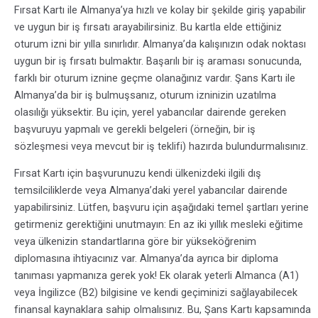
Fırsat Kartı ile Almanya’ya hızlı ve kolay bir şekilde giriş yapabilir
ve uygun bir iş fırsatı arayabilirsiniz. Bu kartla elde ettiğiniz
oturum izni bir yılla sınırlıdır. Almanya’da kalışınızın odak noktası
uygun bir iş fırsatı bulmaktır. Başarılı bir iş araması sonucunda,
farklı bir oturum iznine geçme olanağınız vardır. Şans Kartı ile
Almanya’da bir iş bulmuşsanız, oturum izninizin uzatılma
olasılığı yüksektir. Bu için, yerel yabancılar dairende gereken
başvuruyu yapmalı ve gerekli belgeleri (örneğin, bir iş
sözleşmesi veya mevcut bir iş teklifi) hazırda bulundurmalısınız.
Fırsat Kartı için başvurunuzu kendi ülkenizdeki ilgili dış
temsilciliklerde veya Almanya’daki yerel yabancılar dairende
yapabilirsiniz. Lütfen, başvuru için aşağıdaki temel şartları yerine
getirmeniz gerektiğini unutmayın: En az iki yıllık mesleki eğitime
veya ülkenizin standartlarına göre bir yükseköğrenim
diplomasına ihtiyacınız var. Almanya’da ayrıca bir diploma
tanıması yapmanıza gerek yok! Ek olarak yeterli Almanca (A1)
veya İngilizce (B2) bilgisine ve kendi geçiminizi sağlayabilecek
finansal kaynaklara sahip olmalısınız. Bu, Şans Kartı kapsamında