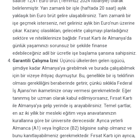
saatte 12,41 Euro brüt (Temmuz 2024 itibariyle) olarak
belirlenmiştir. Yarı zamanlı bir işle (haftada 20 saat) aylık
yaklaşık bin Euro brüt gelire ulaşabilirsiniz. Tam zamanlı bir
işe geçmek isterseniz, net geliriniz aylık bin Euro’nun üzerine
çıkar. Kazanç olasılıkları, gelecekte çalışmayı planladığınız
sektöre ve niteliklerinize bağlıdır. Fırsat Kartı ile Almanya’da
günlük yaşamınızı sorunsuz bir şekilde finanse
edebileceğiniz adil bir ücretle işe başlama şansına sahipsiniz.
Garantili Çalışma İzni
: Üçüncü ülkelerden gelen işgücü,
şimdiye kadar Almanya’ya girebilmek ve burada çalışabilmek
için bir vizeye ihtiyaç duymuştur. Bu, genellikle bir iş teklifinin
olması gerekliliğini beraberinde getirir, çünkü sıklıkla Federal
İş Ajansı’nın ikametinize onay vermesi gerekmektedir. Eğer
tanınmış bir uzman olarak kabul edilmiyorsanız, Fırsat Kartı
ile Almanya’ya gelip yerinde iş arayabilirsiniz. Temel şartlar,
en az iki yıllık bir mesleki eğitim veya anavatanınızın
kurallarına göre bir üniversite derecesidir. Ayrıca yeterli
Almanca (A1) veya İngilizce (B2) bilgisine sahip olmanız ve
bunu kanıtlayabilmeniz gerekmektedir. Fırsat Kartı için ayrıca,