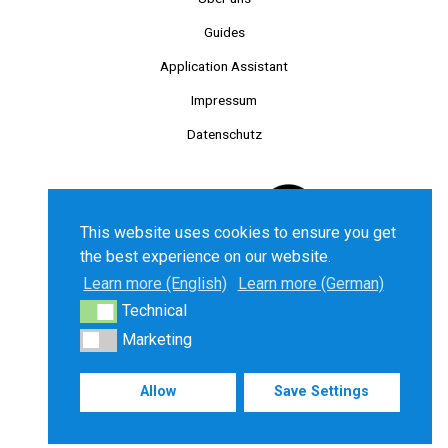
Guides
Application Assistant
Impressum
Datenschutz
This website uses cookies to ensure you get
the best experience on our website.
Learn more (English)
Learn more (German)
Technical
Technical
©2025 Chancenkarte GmbH. All right reserved.
Marketing
Marketing
Allow
Save Settings
Deutsch
English
Türkçe