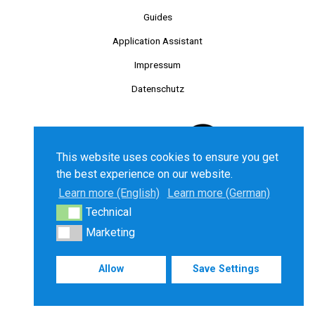
Guides
Application Assistant
Impressum
Datenschutz
This website uses cookies to ensure you get
the best experience on our website.
Learn more (English)
Learn more (German)
Technical
Technical
©2025 Chancenkarte GmbH. All right reserved.
Marketing
Marketing
Allow
Save Settings
Deutsch
English
Türkçe